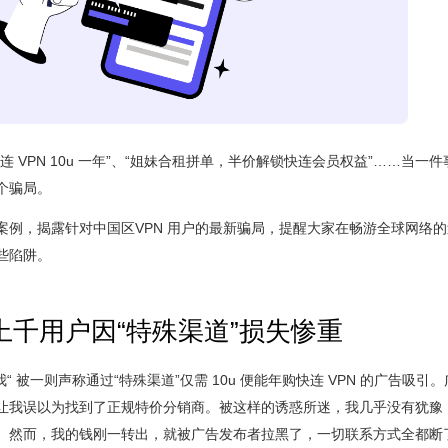
连 VPN 10u 一年”、“姐妹合租拼单，半价解锁快连会员权益”……当一
个骗局。
案例，揭露针对中国区VPN 用户的最新骗局，提醒大家在畅游全球网络
些陷阱。
上千用户因“特殊渠道”损失惨重
上，”我“ 被一则声称通过“特殊渠道”仅需 10u 便能年购快连 VPN 的广告吸
让我误以为找到了正规特价分销商。被这样的诱惑所迷，我几乎没有犹豫
。然而，我的钱刚一转出，就被广告发布者拉黑了，一切联系方式全都断