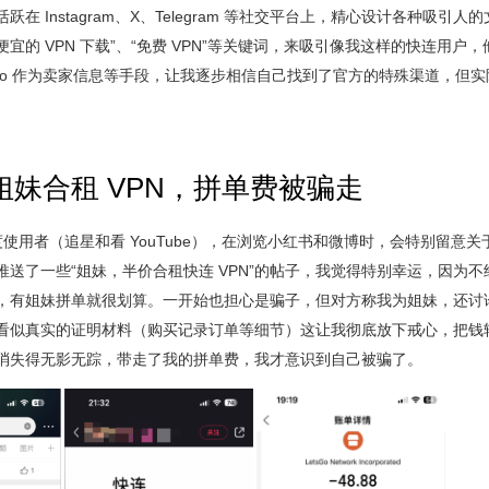
在 Instagram、X、Telegram 等社交平台上，精心设计各种吸引人
稳定便宜的 VPN 下载”、“免费 VPN”等关键词，来吸引像我这样的快连用户
Logo 作为卖家信息等手段，让我逐步相信自己找到了官方的特殊渠道，但
姐妹合租 VPN，拼单费被骗走
轻度使用者（追星和看 YouTube），在浏览小红书和微博时，会特别留意关于
送了一些“姐妹，半价合租快连 VPN”的帖子，我觉得特别幸运，因为不经
亏”，有姐妹拼单就很划算。一开始也担心是骗子，但对方称我为姐妹，还讨
看似真实的证明材料（购买记录订单等细节）这让我彻底放下戒心，把钱
消失得无影无踪，带走了我的拼单费，我才意识到自己被骗了。