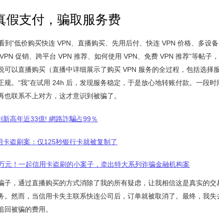
真假支付，骗取服务费
k 上看到“低价购买快连 VPN、直播购买、先用后付、快连 VPN 价格、多设备 
VPN 促销、跨平台 VPN 推荐、如何使用 VPN、免费 VPN 推荐”等帖
说可以直播购买（直播中详细展示了购买 VPN 服务的全过程，包括选择
规。“我”在试用 24h 后，发现服务稳定，于是放心地转账付款。一段
再也联系不上对方，这才意识到被骗了。
新高年近33億! 網路詐騙占99％
用卡盗刷案：仅125秒银行卡就被复制了
0余万元！一起信用卡盗刷的小案子，牵出特大系列诈骗金融机构案
骗子，通过直播购买的方式消除了我的所有疑虑，让我相信这是真实的交
务。然而，当信用卡失主联系快连公司后，订单就被取消了。最终，我失去
追回被骗的费用。