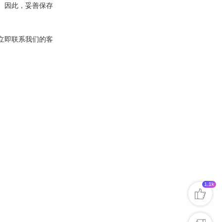
。因此，妥善保存
立即联系我们的客
1.1k
对我有帮助
非常有价值
期待有更多
表述不清晰