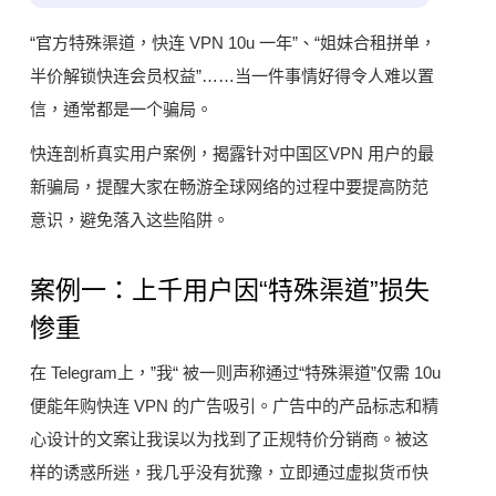
“官方特殊渠道，快连 VPN 10u 一年”、“姐妹合租拼单，
半价解锁快连会员权益”……当一件事情好得令人难以置
信，通常都是一个骗局。
快连剖析真实用户案例，揭露针对中国区VPN 用户的最
新骗局，提醒大家在畅游全球网络的过程中要提高防范
意识，避免落入这些陷阱。
案例一：上千用户因“特殊渠道”损失
惨重
在 Telegram上，”我“ 被一则声称通过“特殊渠道”仅需 10u
便能年购快连 VPN 的广告吸引。广告中的产品标志和精
心设计的文案让我误以为找到了正规特价分销商。被这
样的诱惑所迷，我几乎没有犹豫，立即通过虚拟货币快