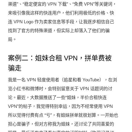
渠道”、“稳定便宜的 VPN 下载”、“免费 VPN”等关键词，
来吸引像我这样的快连用户，他们利用极低的价格、快
连 VPN Logo 作为卖家信息等手段，让我逐步相信自己
找到了官方的特殊渠道，但实际上却落入了他们的骗
局。
案例二：姐妹合租 VPN，拼单费被
骗走
我是一名 VPN 轻度使用者（追星和看 YouTube），在浏
览小红书和微博时，会特别留意关于 VPN 话题词的讨
论。最近，大数据推送了一些“姐妹，半价合租快连
VPN”的帖子，我觉得特别幸运，因为不经常使用 VPN
所以觉得付费有点 “亏”，有姐妹拼单就很划算。一开始也
担心是骗子，但对方称我为姐妹，还讨论了共同喜爱的