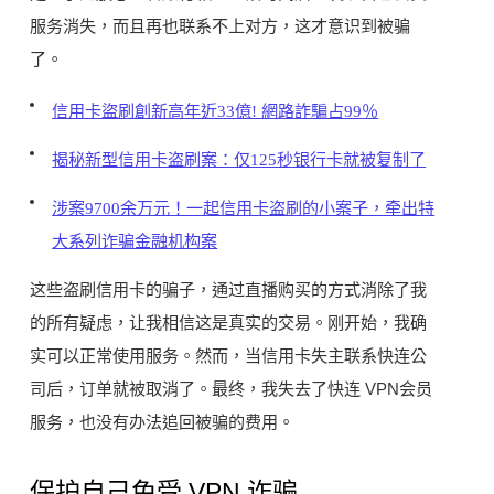
服务消失，而且再也联系不上对方，这才意识到被骗
了。
信用卡盜刷創新高年近33億! 網路詐騙占99％
揭秘新型信用卡盗刷案：仅125秒银行卡就被复制了
涉案9700余万元！一起信用卡盗刷的小案子，牵出特
大系列诈骗金融机构案
这些盗刷信用卡的骗子，通过直播购买的方式消除了我
的所有疑虑，让我相信这是真实的交易。刚开始，我确
实可以正常使用服务。然而，当信用卡失主联系快连公
司后，订单就被取消了。最终，我失去了快连 VPN会员
服务，也没有办法追回被骗的费用。
保护自己免受 VPN 诈骗